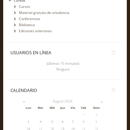
Cursos
Cursos
Material gratuito de ortodoncia
Conferencias
Biblioteca
Ediciones anteriores
USUARIOS EN LÍNEA
(últimos 15 minutos)
Ninguno
CALENDARIO
←
August 2026
→
Lun
Mar
Mié
Jue
Vie
Sáb
Dom
1
2
3
4
5
6
7
8
9
10
11
12
13
14
15
16