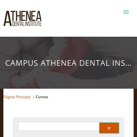
ATHEN
WEB SI
ACCED
/ LOG I
CAMPUS ATHENEA DENTAL INSTI
Página Principal
/
Cursos